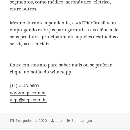
segmentos, como médico, aeronáutico, elétrico,
entre outros.
Mesmo durante a pandemia, a #AEPIdoBrasil vem
empregando esforços para garantir a excelência de
seus produtos, principalmente aqueles destinados a
serviços essenciais.
Entre em contato para saber mais ou se preferir,
clique no botão do whatsapp.
(11) 4143-9600
www.aepi.com.br
aepi@aepi.com.br
Publicado
Autor
Categorias
4 de junho de 2020
aepi
Sem categoria
em