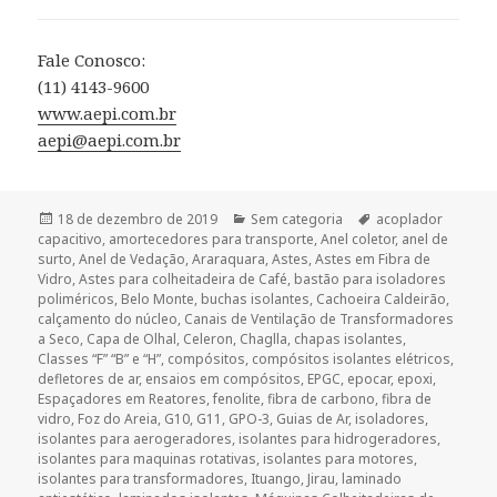
Fale Conosco:
(11) 4143-9600
www.aepi.com.br
aepi@aepi.com.br
Publicado
Categorias
Tags
18 de dezembro de 2019
Sem categoria
acoplador
em
capacitivo
,
amortecedores para transporte
,
Anel coletor
,
anel de
surto
,
Anel de Vedação
,
Araraquara
,
Astes
,
Astes em Fibra de
Vidro
,
Astes para colheitadeira de Café
,
bastão para isoladores
poliméricos
,
Belo Monte
,
buchas isolantes
,
Cachoeira Caldeirão
,
calçamento do núcleo
,
Canais de Ventilação de Transformadores
a Seco
,
Capa de Olhal
,
Celeron
,
Chaglla
,
chapas isolantes
,
Classes “F” “B” e “H”
,
compósitos
,
compósitos isolantes elétricos
,
defletores de ar
,
ensaios em compósitos
,
EPGC
,
epocar
,
epoxi
,
Espaçadores em Reatores
,
fenolite
,
fibra de carbono
,
fibra de
vidro
,
Foz do Areia
,
G10
,
G11
,
GPO-3
,
Guias de Ar
,
isoladores
,
isolantes para aerogeradores
,
isolantes para hidrogeradores
,
isolantes para maquinas rotativas
,
isolantes para motores
,
isolantes para transformadores
,
Ituango
,
Jirau
,
laminado