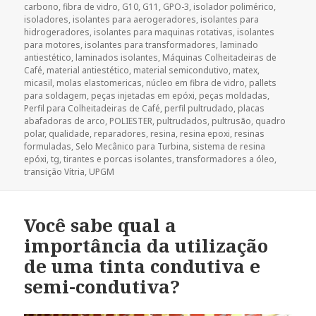
carbono
,
fibra de vidro
,
G10
,
G11
,
GPO-3
,
isolador polimérico
,
isoladores
,
isolantes para aerogeradores
,
isolantes para
hidrogeradores
,
isolantes para maquinas rotativas
,
isolantes
para motores
,
isolantes para transformadores
,
laminado
antiestético
,
laminados isolantes
,
Máquinas Colheitadeiras de
Café
,
material antiestético
,
material semicondutivo
,
matex
,
micasil
,
molas elastomericas
,
núcleo em fibra de vidro
,
pallets
para soldagem
,
peças injetadas em epóxi
,
peças moldadas
,
Perfil para Colheitadeiras de Café
,
perfil pultrudado
,
placas
abafadoras de arco
,
POLIESTER
,
pultrudados
,
pultrusão
,
quadro
polar
,
qualidade
,
reparadores
,
resina
,
resina epoxi
,
resinas
formuladas
,
Selo Mecânico para Turbina
,
sistema de resina
epóxi
,
tg
,
tirantes e porcas isolantes
,
transformadores a óleo
,
transição Vítria
,
UPGM
Você sabe qual a
importância da utilização
de uma tinta condutiva e
semi-condutiva?