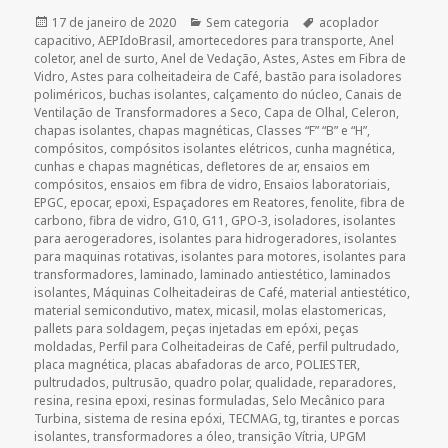
Publicado
Categorias
Tags
17 de janeiro de 2020
Sem categoria
acoplador
em
capacitivo
,
AEPIdoBrasil
,
amortecedores para transporte
,
Anel
coletor
,
anel de surto
,
Anel de Vedação
,
Astes
,
Astes em Fibra de
Vidro
,
Astes para colheitadeira de Café
,
bastão para isoladores
poliméricos
,
buchas isolantes
,
calçamento do núcleo
,
Canais de
Ventilação de Transformadores a Seco
,
Capa de Olhal
,
Celeron
,
chapas isolantes
,
chapas magnéticas
,
Classes “F” “B” e “H”
,
compósitos
,
compósitos isolantes elétricos
,
cunha magnética
,
cunhas e chapas magnéticas
,
defletores de ar
,
ensaios em
compósitos
,
ensaios em fibra de vidro
,
Ensaios laboratoriais
,
EPGC
,
epocar
,
epoxi
,
Espaçadores em Reatores
,
fenolite
,
fibra de
carbono
,
fibra de vidro
,
G10
,
G11
,
GPO-3
,
isoladores
,
isolantes
para aerogeradores
,
isolantes para hidrogeradores
,
isolantes
para maquinas rotativas
,
isolantes para motores
,
isolantes para
transformadores
,
laminado
,
laminado antiestético
,
laminados
isolantes
,
Máquinas Colheitadeiras de Café
,
material antiestético
,
material semicondutivo
,
matex
,
micasil
,
molas elastomericas
,
pallets para soldagem
,
peças injetadas em epóxi
,
peças
moldadas
,
Perfil para Colheitadeiras de Café
,
perfil pultrudado
,
placa magnética
,
placas abafadoras de arco
,
POLIESTER
,
pultrudados
,
pultrusão
,
quadro polar
,
qualidade
,
reparadores
,
resina
,
resina epoxi
,
resinas formuladas
,
Selo Mecânico para
Turbina
,
sistema de resina epóxi
,
TECMAG
,
tg
,
tirantes e porcas
isolantes
,
transformadores a óleo
,
transição Vítria
,
UPGM