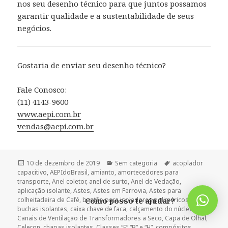
nos seu desenho técnico para que juntos possamos
garantir qualidade e a sustentabilidade de seus
negócios.
Gostaria de enviar seu desenho técnico?
Fale Conosco:
(11) 4143-9600
www.aepi.com.br
vendas@aepi.com.br
Publicado
Categorias
Tags
10 de dezembro de 2019
Sem categoria
acoplador
em
capacitivo
,
AEPIdoBrasil
,
amianto
,
amortecedores para
transporte
,
Anel coletor
,
anel de surto
,
Anel de Vedação
,
aplicação isolante
,
Astes
,
Astes em Ferrovia
,
Astes para
colheitadeira de Café
,
bastão para isoladores poliméricos
,
Como posso te ajudar?
buchas isolantes
,
caixa chave de faca
,
calçamento do núcleo
,
Canais de Ventilação de Transformadores a Seco
,
Capa de Olhal
,
Celeron
,
chapas isolantes
,
Classes “F” “B” e “H”
,
compósitos
,