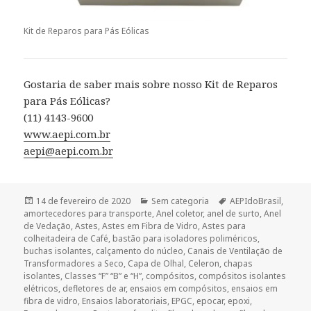
Kit de Reparos para Pás Eólicas
Gostaria de saber mais sobre nosso Kit de Reparos
para Pás Eólicas?
(11) 4143-9600
www.aepi.com.br
aepi@aepi.com.br
Publicado
Categorias
Tags
14 de fevereiro de 2020
Sem categoria
AEPIdoBrasil
,
em
amortecedores para transporte
,
Anel coletor
,
anel de surto
,
Anel
de Vedação
,
Astes
,
Astes em Fibra de Vidro
,
Astes para
colheitadeira de Café
,
bastão para isoladores poliméricos
,
buchas isolantes
,
calçamento do núcleo
,
Canais de Ventilação de
Transformadores a Seco
,
Capa de Olhal
,
Celeron
,
chapas
isolantes
,
Classes “F” “B” e “H”
,
compósitos
,
compósitos isolantes
elétricos
,
defletores de ar
,
ensaios em compósitos
,
ensaios em
fibra de vidro
,
Ensaios laboratoriais
,
EPGC
,
epocar
,
epoxi
,