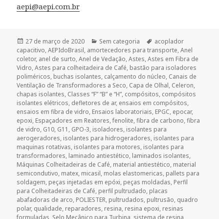
aepi@aepi.com.br
Publicado
Categorias
Tags
27 de março de 2020
Sem categoria
acoplador
em
capacitivo
,
AEPIdoBrasil
,
amortecedores para transporte
,
Anel
coletor
,
anel de surto
,
Anel de Vedação
,
Astes
,
Astes em Fibra de
Vidro
,
Astes para colheitadeira de Café
,
bastão para isoladores
poliméricos
,
buchas isolantes
,
calçamento do núcleo
,
Canais de
Ventilação de Transformadores a Seco
,
Capa de Olhal
,
Celeron
,
chapas isolantes
,
Classes “F” “B” e “H”
,
compósitos
,
compósitos
isolantes elétricos
,
defletores de ar
,
ensaios em compósitos
,
ensaios em fibra de vidro
,
Ensaios laboratoriais
,
EPGC
,
epocar
,
epoxi
,
Espaçadores em Reatores
,
fenolite
,
fibra de carbono
,
fibra
de vidro
,
G10
,
G11
,
GPO-3
,
isoladores
,
isolantes para
aerogeradores
,
isolantes para hidrogeradores
,
isolantes para
maquinas rotativas
,
isolantes para motores
,
isolantes para
transformadores
,
laminado antiestético
,
laminados isolantes
,
Máquinas Colheitadeiras de Café
,
material antiestético
,
material
semicondutivo
,
matex
,
micasil
,
molas elastomericas
,
pallets para
soldagem
,
peças injetadas em epóxi
,
peças moldadas
,
Perfil
para Colheitadeiras de Café
,
perfil pultrudado
,
placas
abafadoras de arco
,
POLIESTER
,
pultrudados
,
pultrusão
,
quadro
polar
,
qualidade
,
reparadores
,
resina
,
resina epoxi
,
resinas
formuladas
,
Selo Mecânico para Turbina
,
sistema de resina