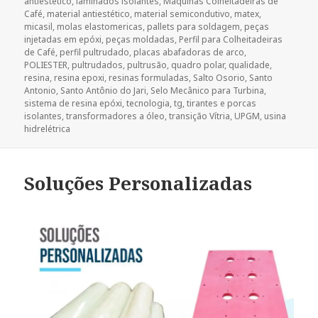
antiestético
,
laminados isolantes
,
Máquinas Colheitadeiras de
Café
,
material antiestético
,
material semicondutivo
,
matex
,
micasil
,
molas elastomericas
,
pallets para soldagem
,
peças
injetadas em epóxi
,
peças moldadas
,
Perfil para Colheitadeiras
de Café
,
perfil pultrudado
,
placas abafadoras de arco
,
POLIESTER
,
pultrudados
,
pultrusão
,
quadro polar
,
qualidade
,
resina
,
resina epoxi
,
resinas formuladas
,
Salto Osorio
,
Santo
Antonio
,
Santo Antônio do Jari
,
Selo Mecânico para Turbina
,
sistema de resina epóxi
,
tecnologia
,
tg
,
tirantes e porcas
isolantes
,
transformadores a óleo
,
transição Vítria
,
UPGM
,
usina
hidrelétrica
Soluções Personalizadas