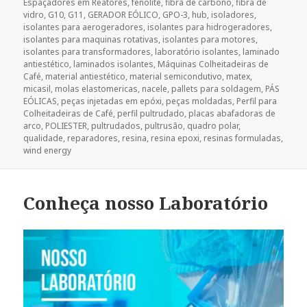
Espaçadores em Reatores
,
fenolite
,
fibra de carbono
,
fibra de
vidro
,
G10
,
G11
,
GERADOR EÓLICO
,
GPO-3
,
hub
,
isoladores
,
isolantes para aerogeradores
,
isolantes para hidrogeradores
,
isolantes para maquinas rotativas
,
isolantes para motores
,
isolantes para transformadores
,
laboratório isolantes
,
laminado
antiestético
,
laminados isolantes
,
Máquinas Colheitadeiras de
Café
,
material antiestético
,
material semicondutivo
,
matex
,
micasil
,
molas elastomericas
,
nacele
,
pallets para soldagem
,
PÁS
EÓLICAS
,
peças injetadas em epóxi
,
peças moldadas
,
Perfil para
Colheitadeiras de Café
,
perfil pultrudado
,
placas abafadoras de
arco
,
POLIESTER
,
pultrudados
,
pultrusão
,
quadro polar
,
qualidade
,
reparadores
,
resina
,
resina epoxi
,
resinas formuladas
,
wind energy
Conheça nosso Laboratório