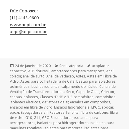
Fale Conosco:
(11) 4143-9600
www.aepi.com.br
aepi@aepi.com.br
Publicado
Categorias
Tags
24 de janeiro de 2020
Sem categoria
acoplador
em
capacitivo
,
AEPIdoBrasil
,
amortecedores para transporte
,
Anel
coletor
,
anel de surto
,
Anel de Vedação
,
Astes
,
Astes em Fibra de
Vidro
,
Astes para colheitadeira de Café
,
bastão para isoladores
poliméricos
,
buchas isolantes
,
calçamento do núcleo
,
Canais de
Ventilação de Transformadores a Seco
,
Capa de Olhal
,
Celeron
,
chapas isolantes
,
Classes “F” “B” e “H”
,
compósitos
,
compósitos
isolantes elétricos
,
defletores de ar
,
ensaios em compósitos
,
ensaios em fibra de vidro
,
Ensaios laboratoriais
,
EPGC
,
epocar
,
epoxi
,
Espaçadores em Reatores
,
fenolite
,
fibra de carbono
,
fibra
de vidro
,
G10
,
G11
,
GPO-3
,
isoladores
,
isolantes para
aerogeradores
,
isolantes para hidrogeradores
,
isolantes para
maquinas rotativas
,
isolantes para motores
,
isolantes para