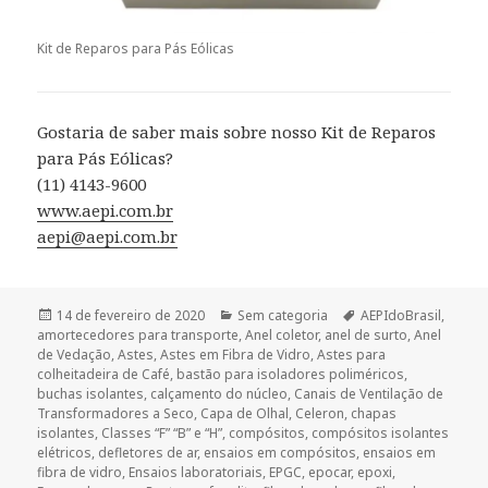
Kit de Reparos para Pás Eólicas
Gostaria de saber mais sobre nosso Kit de Reparos
para Pás Eólicas?
(11) 4143-9600
www.aepi.com.br
aepi@aepi.com.br
Publicado
Categorias
Tags
14 de fevereiro de 2020
Sem categoria
AEPIdoBrasil
,
em
amortecedores para transporte
,
Anel coletor
,
anel de surto
,
Anel
de Vedação
,
Astes
,
Astes em Fibra de Vidro
,
Astes para
colheitadeira de Café
,
bastão para isoladores poliméricos
,
buchas isolantes
,
calçamento do núcleo
,
Canais de Ventilação de
Transformadores a Seco
,
Capa de Olhal
,
Celeron
,
chapas
isolantes
,
Classes “F” “B” e “H”
,
compósitos
,
compósitos isolantes
elétricos
,
defletores de ar
,
ensaios em compósitos
,
ensaios em
fibra de vidro
,
Ensaios laboratoriais
,
EPGC
,
epocar
,
epoxi
,