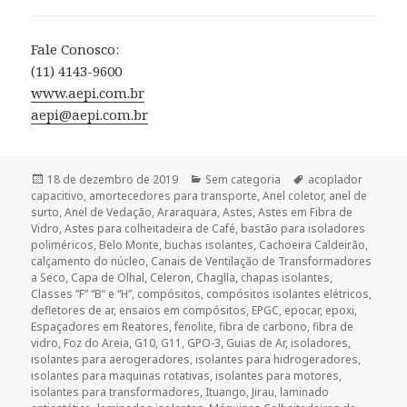
Fale Conosco:
(11) 4143-9600
www.aepi.com.br
aepi@aepi.com.br
Publicado
Categorias
Tags
18 de dezembro de 2019
Sem categoria
acoplador
em
capacitivo
,
amortecedores para transporte
,
Anel coletor
,
anel de
surto
,
Anel de Vedação
,
Araraquara
,
Astes
,
Astes em Fibra de
Vidro
,
Astes para colheitadeira de Café
,
bastão para isoladores
poliméricos
,
Belo Monte
,
buchas isolantes
,
Cachoeira Caldeirão
,
calçamento do núcleo
,
Canais de Ventilação de Transformadores
a Seco
,
Capa de Olhal
,
Celeron
,
Chaglla
,
chapas isolantes
,
Classes “F” “B” e “H”
,
compósitos
,
compósitos isolantes elétricos
,
defletores de ar
,
ensaios em compósitos
,
EPGC
,
epocar
,
epoxi
,
Espaçadores em Reatores
,
fenolite
,
fibra de carbono
,
fibra de
vidro
,
Foz do Areia
,
G10
,
G11
,
GPO-3
,
Guias de Ar
,
isoladores
,
isolantes para aerogeradores
,
isolantes para hidrogeradores
,
isolantes para maquinas rotativas
,
isolantes para motores
,
isolantes para transformadores
,
Ituango
,
Jirau
,
laminado