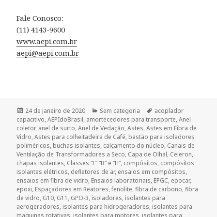
Fale Conosco:
(11) 4143-9600
www.aepi.com.br
aepi@aepi.com.br
Publicado
Categorias
Tags
24 de janeiro de 2020
Sem categoria
acoplador
em
capacitivo
,
AEPIdoBrasil
,
amortecedores para transporte
,
Anel
coletor
,
anel de surto
,
Anel de Vedação
,
Astes
,
Astes em Fibra de
Vidro
,
Astes para colheitadeira de Café
,
bastão para isoladores
poliméricos
,
buchas isolantes
,
calçamento do núcleo
,
Canais de
Ventilação de Transformadores a Seco
,
Capa de Olhal
,
Celeron
,
chapas isolantes
,
Classes “F” “B” e “H”
,
compósitos
,
compósitos
isolantes elétricos
,
defletores de ar
,
ensaios em compósitos
,
ensaios em fibra de vidro
,
Ensaios laboratoriais
,
EPGC
,
epocar
,
epoxi
,
Espaçadores em Reatores
,
fenolite
,
fibra de carbono
,
fibra
de vidro
,
G10
,
G11
,
GPO-3
,
isoladores
,
isolantes para
aerogeradores
,
isolantes para hidrogeradores
,
isolantes para
maquinas rotativas
,
isolantes para motores
,
isolantes para