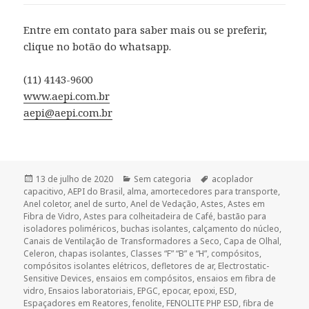
Entre em contato para saber mais ou se preferir,
clique no botão do whatsapp.
(11) 4143-9600
www.aepi.com.br
aepi@aepi.com.br
Publicado
Categorias
Tags
13 de julho de 2020
Sem categoria
acoplador
em
capacitivo
,
AEPI do Brasil
,
alma
,
amortecedores para transporte
,
Anel coletor
,
anel de surto
,
Anel de Vedação
,
Astes
,
Astes em
Fibra de Vidro
,
Astes para colheitadeira de Café
,
bastão para
isoladores poliméricos
,
buchas isolantes
,
calçamento do núcleo
,
Canais de Ventilação de Transformadores a Seco
,
Capa de Olhal
,
Celeron
,
chapas isolantes
,
Classes “F” “B” e “H”
,
compósitos
,
compósitos isolantes elétricos
,
defletores de ar
,
Electrostatic-
Sensitive Devices
,
ensaios em compósitos
,
ensaios em fibra de
vidro
,
Ensaios laboratoriais
,
EPGC
,
epocar
,
epoxi
,
ESD
,
Espaçadores em Reatores
,
fenolite
,
FENOLITE PHP ESD
,
fibra de