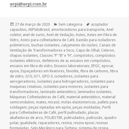
aepi@aepi.com.br
Publicado
Categorias
Tags
27 de março de 2020
Sem categoria
acoplador
em
capacitivo
,
AEPIdoBrasil
,
amortecedores para transporte
,
Anel
coletor
,
anel de surto
,
Anel de Vedação
,
Astes
,
Astes em Fibra de
Vidro
,
Astes para colheitadeira de Café
,
bastão para isoladores
poliméricos
,
buchas isolantes
,
calçamento do núcleo
,
Canais de
Ventilação de Transformadores a Seco
,
Capa de Olhal
,
Celeron
,
chapas isolantes
,
Classes “F” “B” e “H”
,
compósitos
,
compósitos
isolantes elétricos
,
defletores de ar
,
ensaios em compósitos
,
ensaios em fibra de vidro
,
Ensaios laboratoriais
,
EPGC
,
epocar
,
epoxi
,
Espaçadores em Reatores
,
fenolite
,
fibra de carbono
,
fibra
de vidro
,
G10
,
G11
,
GPO-3
,
isoladores
,
isolantes para
aerogeradores
,
isolantes para hidrogeradores
,
isolantes para
maquinas rotativas
,
isolantes para motores
,
isolantes para
transformadores
,
laminado antiestético
,
laminados isolantes
,
Máquinas Colheitadeiras de Café
,
material antiestético
,
material
semicondutivo
,
matex
,
micasil
,
molas elastomericas
,
pallets para
soldagem
,
peças injetadas em epóxi
,
peças moldadas
,
Perfil
para Colheitadeiras de Café
,
perfil pultrudado
,
placas
abafadoras de arco
,
POLIESTER
,
pultrudados
,
pultrusão
,
quadro
polar
,
qualidade
,
reparadores
,
resina
,
resina epoxi
,
resinas
formuladas
,
Selo Mecânico para Turbina
,
sistema de resina