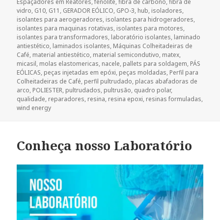
Espaçadores em Reatores
,
fenolite
,
fibra de carbono
,
fibra de
vidro
,
G10
,
G11
,
GERADOR EÓLICO
,
GPO-3
,
hub
,
isoladores
,
isolantes para aerogeradores
,
isolantes para hidrogeradores
,
isolantes para maquinas rotativas
,
isolantes para motores
,
isolantes para transformadores
,
laboratório isolantes
,
laminado
antiestético
,
laminados isolantes
,
Máquinas Colheitadeiras de
Café
,
material antiestético
,
material semicondutivo
,
matex
,
micasil
,
molas elastomericas
,
nacele
,
pallets para soldagem
,
PÁS
EÓLICAS
,
peças injetadas em epóxi
,
peças moldadas
,
Perfil para
Colheitadeiras de Café
,
perfil pultrudado
,
placas abafadoras de
arco
,
POLIESTER
,
pultrudados
,
pultrusão
,
quadro polar
,
qualidade
,
reparadores
,
resina
,
resina epoxi
,
resinas formuladas
,
wind energy
Conheça nosso Laboratório