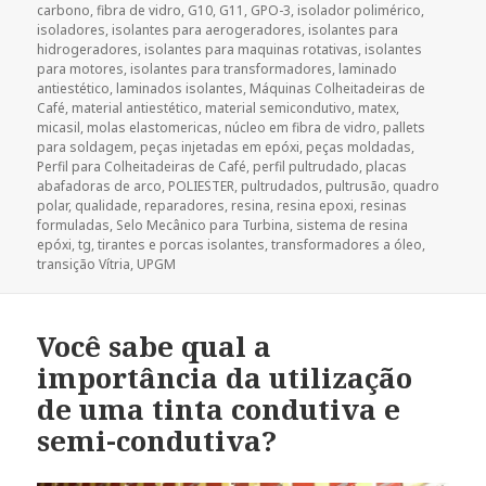
carbono
,
fibra de vidro
,
G10
,
G11
,
GPO-3
,
isolador polimérico
,
isoladores
,
isolantes para aerogeradores
,
isolantes para
hidrogeradores
,
isolantes para maquinas rotativas
,
isolantes
para motores
,
isolantes para transformadores
,
laminado
antiestético
,
laminados isolantes
,
Máquinas Colheitadeiras de
Café
,
material antiestético
,
material semicondutivo
,
matex
,
micasil
,
molas elastomericas
,
núcleo em fibra de vidro
,
pallets
para soldagem
,
peças injetadas em epóxi
,
peças moldadas
,
Perfil para Colheitadeiras de Café
,
perfil pultrudado
,
placas
abafadoras de arco
,
POLIESTER
,
pultrudados
,
pultrusão
,
quadro
polar
,
qualidade
,
reparadores
,
resina
,
resina epoxi
,
resinas
formuladas
,
Selo Mecânico para Turbina
,
sistema de resina
epóxi
,
tg
,
tirantes e porcas isolantes
,
transformadores a óleo
,
transição Vítria
,
UPGM
Você sabe qual a
importância da utilização
de uma tinta condutiva e
semi-condutiva?