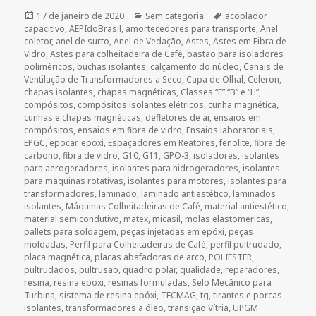
Publicado
Categorias
Tags
17 de janeiro de 2020
Sem categoria
acoplador
em
capacitivo
,
AEPIdoBrasil
,
amortecedores para transporte
,
Anel
coletor
,
anel de surto
,
Anel de Vedação
,
Astes
,
Astes em Fibra de
Vidro
,
Astes para colheitadeira de Café
,
bastão para isoladores
poliméricos
,
buchas isolantes
,
calçamento do núcleo
,
Canais de
Ventilação de Transformadores a Seco
,
Capa de Olhal
,
Celeron
,
chapas isolantes
,
chapas magnéticas
,
Classes “F” “B” e “H”
,
compósitos
,
compósitos isolantes elétricos
,
cunha magnética
,
cunhas e chapas magnéticas
,
defletores de ar
,
ensaios em
compósitos
,
ensaios em fibra de vidro
,
Ensaios laboratoriais
,
EPGC
,
epocar
,
epoxi
,
Espaçadores em Reatores
,
fenolite
,
fibra de
carbono
,
fibra de vidro
,
G10
,
G11
,
GPO-3
,
isoladores
,
isolantes
para aerogeradores
,
isolantes para hidrogeradores
,
isolantes
para maquinas rotativas
,
isolantes para motores
,
isolantes para
transformadores
,
laminado
,
laminado antiestético
,
laminados
isolantes
,
Máquinas Colheitadeiras de Café
,
material antiestético
,
material semicondutivo
,
matex
,
micasil
,
molas elastomericas
,
pallets para soldagem
,
peças injetadas em epóxi
,
peças
moldadas
,
Perfil para Colheitadeiras de Café
,
perfil pultrudado
,
placa magnética
,
placas abafadoras de arco
,
POLIESTER
,
pultrudados
,
pultrusão
,
quadro polar
,
qualidade
,
reparadores
,
resina
,
resina epoxi
,
resinas formuladas
,
Selo Mecânico para
Turbina
,
sistema de resina epóxi
,
TECMAG
,
tg
,
tirantes e porcas
isolantes
,
transformadores a óleo
,
transição Vítria
,
UPGM