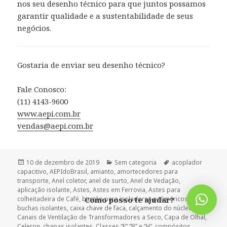
nos seu desenho técnico para que juntos possamos
garantir qualidade e a sustentabilidade de seus
negócios.
Gostaria de enviar seu desenho técnico?
Fale Conosco:
(11) 4143-9600
www.aepi.com.br
vendas@aepi.com.br
Publicado
Categorias
Tags
10 de dezembro de 2019
Sem categoria
acoplador
em
capacitivo
,
AEPIdoBrasil
,
amianto
,
amortecedores para
transporte
,
Anel coletor
,
anel de surto
,
Anel de Vedação
,
aplicação isolante
,
Astes
,
Astes em Ferrovia
,
Astes para
colheitadeira de Café
,
bastão para isoladores poliméricos
,
Como posso te ajudar?
buchas isolantes
,
caixa chave de faca
,
calçamento do núcleo
,
Canais de Ventilação de Transformadores a Seco
,
Capa de Olhal
,
Celeron
,
chapas isolantes
,
Classes “F” “B” e “H”
,
compósitos
,