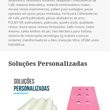
antiestético
,
laminados isolantes
,
Máquinas Colheitadeiras de
Café
,
material antiestético
,
material semicondutivo
,
matex
,
micasil
,
molas elastomericas
,
pallets para soldagem
,
peças
injetadas em epóxi
,
peças moldadas
,
Perfil para Colheitadeiras
de Café
,
perfil pultrudado
,
placas abafadoras de arco
,
POLIESTER
,
pultrudados
,
pultrusão
,
quadro polar
,
qualidade
,
resina
,
resina epoxi
,
resinas formuladas
,
Salto Osorio
,
Santo
Antonio
,
Santo Antônio do Jari
,
Selo Mecânico para Turbina
,
sistema de resina epóxi
,
tecnologia
,
tg
,
tirantes e porcas
isolantes
,
transformadores a óleo
,
transição Vítria
,
UPGM
,
usina
hidrelétrica
Soluções Personalizadas