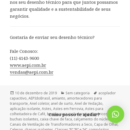
nos seu desenho técnico para que juntos possamos
garantir qualidade e a sustentabilidade de seus
negócios.
Gostaria de enviar seu desenho técnico?
Fale Conosco:
(11) 4143-9600
www.aepi.com.br
vendas@aepi.com.br
Publicado
Categorias
Tags
10 de dezembro de 2019
Sem categoria
acoplador
em
capacitivo
,
AEPIdoBrasil
,
amianto
,
amortecedores para
transporte
,
Anel coletor
,
anel de surto
,
Anel de Vedação
,
aplicação isolante
,
Astes
,
Astes em Ferrovia
,
Astes para
colheitadeira de Café
,
bastão para isoladores poliméricos
,
Como posso te ajudar?
buchas isolantes
,
caixa chave de faca
,
calçamento do núcleo
,
Canais de Ventilação de Transformadores a Seco
,
Capa de Olhal
,
Celeron
,
chapas isolantes
,
Classes “F” “B” e “H”
,
compósitos
,