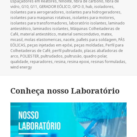
Espaçadores em Reatores
,
fenolite
,
fibra de carbono
,
fibra de
vidro
,
G10
,
G11
,
GERADOR EÓLICO
,
GPO-3
,
hub
,
isoladores
,
isolantes para aerogeradores
,
isolantes para hidrogeradores
,
isolantes para maquinas rotativas
,
isolantes para motores
,
isolantes para transformadores
,
laboratório isolantes
,
laminado
antiestético
,
laminados isolantes
,
Máquinas Colheitadeiras de
Café
,
material antiestético
,
material semicondutivo
,
matex
,
micasil
,
molas elastomericas
,
nacele
,
pallets para soldagem
,
PÁS
EÓLICAS
,
peças injetadas em epóxi
,
peças moldadas
,
Perfil para
Colheitadeiras de Café
,
perfil pultrudado
,
placas abafadoras de
arco
,
POLIESTER
,
pultrudados
,
pultrusão
,
quadro polar
,
qualidade
,
reparadores
,
resina
,
resina epoxi
,
resinas formuladas
,
wind energy
Conheça nosso Laboratório