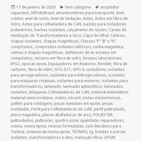
Publicado
Categorias
Tags
17 de janeiro de 2020
Sem categoria
acoplador
em
capacitivo
,
AEPIdoBrasil
,
amortecedores para transporte
,
Anel
coletor
,
anel de surto
,
Anel de Vedação
,
Astes
,
Astes em Fibra de
Vidro
,
Astes para colheitadeira de Café
,
bastão para isoladores
poliméricos
,
buchas isolantes
,
calçamento do núcleo
,
Canais de
Ventilação de Transformadores a Seco
,
Capa de Olhal
,
Celeron
,
chapas isolantes
,
chapas magnéticas
,
Classes “F” “B” e “H”
,
compósitos
,
compósitos isolantes elétricos
,
cunha magnética
,
cunhas e chapas magnéticas
,
defletores de ar
,
ensaios em
compósitos
,
ensaios em fibra de vidro
,
Ensaios laboratoriais
,
EPGC
,
epocar
,
epoxi
,
Espaçadores em Reatores
,
fenolite
,
fibra de
carbono
,
fibra de vidro
,
G10
,
G11
,
GPO-3
,
isoladores
,
isolantes
para aerogeradores
,
isolantes para hidrogeradores
,
isolantes
para maquinas rotativas
,
isolantes para motores
,
isolantes para
transformadores
,
laminado
,
laminado antiestético
,
laminados
isolantes
,
Máquinas Colheitadeiras de Café
,
material antiestético
,
material semicondutivo
,
matex
,
micasil
,
molas elastomericas
,
pallets para soldagem
,
peças injetadas em epóxi
,
peças
moldadas
,
Perfil para Colheitadeiras de Café
,
perfil pultrudado
,
placa magnética
,
placas abafadoras de arco
,
POLIESTER
,
pultrudados
,
pultrusão
,
quadro polar
,
qualidade
,
reparadores
,
resina
,
resina epoxi
,
resinas formuladas
,
Selo Mecânico para
Turbina
,
sistema de resina epóxi
,
TECMAG
,
tg
,
tirantes e porcas
isolantes
,
transformadores a óleo
,
transição Vítria
,
UPGM