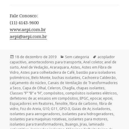
Fale Conosco:
(11) 4143-9600
www.aepi.com.br
aepi@aepi.com.br
Publicado
Categorias
Tags
18 de dezembro de 2019
Sem categoria
acoplador
em
capacitivo
,
amortecedores para transporte
,
Anel coletor
,
anel de
surto
,
Anel de Vedação
,
Araraquara
,
Astes
,
Astes em Fibra de
Vidro
,
Astes para colheitadeira de Café
,
bastão para isoladores
poliméricos
,
Belo Monte
,
buchas isolantes
,
Cachoeira Caldeirão
,
calçamento do núcleo
,
Canais de Ventilação de Transformadores
a Seco
,
Capa de Olhal
,
Celeron
,
Chaglla
,
chapas isolantes
,
Classes “F” “B” e “H”
,
compósitos
,
compósitos isolantes elétricos
,
defletores de ar
,
ensaios em compósitos
,
EPGC
,
epocar
,
epoxi
,
Espaçadores em Reatores
,
fenolite
,
fibra de carbono
,
fibra de
vidro
,
Foz do Areia
,
G10
,
G11
,
GPO-3
,
Guias de Ar
,
isoladores
,
isolantes para aerogeradores
,
isolantes para hidrogeradores
,
isolantes para maquinas rotativas
,
isolantes para motores
,
isolantes para transformadores
,
Ituango
,
Jirau
,
laminado