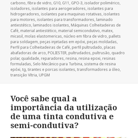
carbono
,
fibra de vidro
,
G10
,
G11
,
GPO-3
,
isolador polimérico
,
isoladores
,
isolantes para aerogeradores
,
isolantes para
hidrogeradores
,
isolantes para maquinas rotativas
,
isolantes
para motores
,
isolantes para transformadores
,
laminado
antiestético
,
laminados isolantes
,
Máquinas Colheitadeiras de
Café
,
material antiestético
,
material semicondutivo
,
matex
,
micasil
,
molas elastomericas
,
núcleo em fibra de vidro
,
pallets
para soldagem
,
peças injetadas em epóxi
,
peças moldadas
,
Perfil para Colheitadeiras de Café
,
perfil pultrudado
,
placas
abafadoras de arco
,
POLIESTER
,
pultrudados
,
pultrusão
,
quadro
polar
,
qualidade
,
reparadores
,
resina
,
resina epoxi
,
resinas
formuladas
,
Selo Mecânico para Turbina
,
sistema de resina
epóxi
,
tg
,
tirantes e porcas isolantes
,
transformadores a óleo
,
transição Vítria
,
UPGM
Você sabe qual a
importância da utilização
de uma tinta condutiva e
semi-condutiva?