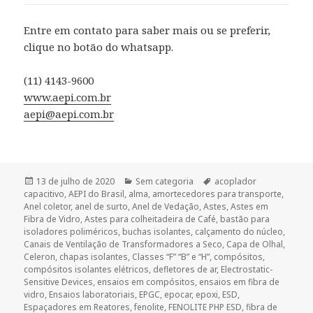
Entre em contato para saber mais ou se preferir,
clique no botão do whatsapp.
(11) 4143-9600
www.aepi.com.br
aepi@aepi.com.br
Publicado
Categorias
Tags
13 de julho de 2020
Sem categoria
acoplador
em
capacitivo
,
AEPI do Brasil
,
alma
,
amortecedores para transporte
,
Anel coletor
,
anel de surto
,
Anel de Vedação
,
Astes
,
Astes em
Fibra de Vidro
,
Astes para colheitadeira de Café
,
bastão para
isoladores poliméricos
,
buchas isolantes
,
calçamento do núcleo
,
Canais de Ventilação de Transformadores a Seco
,
Capa de Olhal
,
Celeron
,
chapas isolantes
,
Classes “F” “B” e “H”
,
compósitos
,
compósitos isolantes elétricos
,
defletores de ar
,
Electrostatic-
Sensitive Devices
,
ensaios em compósitos
,
ensaios em fibra de
vidro
,
Ensaios laboratoriais
,
EPGC
,
epocar
,
epoxi
,
ESD
,
Espaçadores em Reatores
,
fenolite
,
FENOLITE PHP ESD
,
fibra de