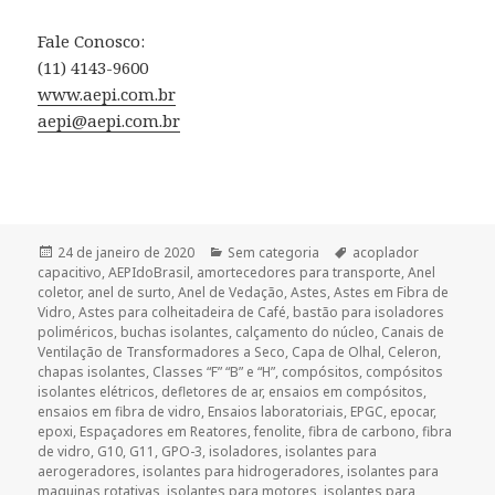
Fale Conosco:
(11) 4143-9600
www.aepi.com.br
aepi@aepi.com.br
Publicado
Categorias
Tags
24 de janeiro de 2020
Sem categoria
acoplador
em
capacitivo
,
AEPIdoBrasil
,
amortecedores para transporte
,
Anel
coletor
,
anel de surto
,
Anel de Vedação
,
Astes
,
Astes em Fibra de
Vidro
,
Astes para colheitadeira de Café
,
bastão para isoladores
poliméricos
,
buchas isolantes
,
calçamento do núcleo
,
Canais de
Ventilação de Transformadores a Seco
,
Capa de Olhal
,
Celeron
,
chapas isolantes
,
Classes “F” “B” e “H”
,
compósitos
,
compósitos
isolantes elétricos
,
defletores de ar
,
ensaios em compósitos
,
ensaios em fibra de vidro
,
Ensaios laboratoriais
,
EPGC
,
epocar
,
epoxi
,
Espaçadores em Reatores
,
fenolite
,
fibra de carbono
,
fibra
de vidro
,
G10
,
G11
,
GPO-3
,
isoladores
,
isolantes para
aerogeradores
,
isolantes para hidrogeradores
,
isolantes para
maquinas rotativas
,
isolantes para motores
,
isolantes para