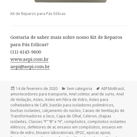
Kit de Reparos para Pás Eólicas
Gostaria de saber mais sobre nosso Kit de Reparos
para Pás Eólicas?
(11) 4143-9600
www.aepi.com.br
aepi@aepi.com.br
Publicado
Categorias
Tags
14 de fevereiro de 2020
Sem categoria
AEPIdoBrasil
,
em
amortecedores para transporte
,
Anel coletor
,
anel de surto
,
Anel
de Vedação
,
Astes
,
Astes em Fibra de Vidro
,
Astes para
colheitadeira de Café
,
bastão para isoladores poliméricos
,
buchas isolantes
,
calçamento do núcleo
,
Canais de Ventilação de
Transformadores a Seco
,
Capa de Olhal
,
Celeron
,
chapas
isolantes
,
Classes “F” “B” e “H”
,
compósitos
,
compósitos isolantes
elétricos
,
defletores de ar
,
ensaios em compósitos
,
ensaios em
fibra de vidro
,
Ensaios laboratoriais
,
EPGC
,
epocar
,
epoxi
,