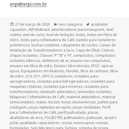
aepi@aepi.com.br
Publicado
Categorias
Tags
27 de março de 2020
Sem categoria
acoplador
em
capacitivo
,
AEPIdoBrasil
,
amortecedores para transporte
,
Anel
coletor
,
anel de surto
,
Anel de Vedação
,
Astes
,
Astes em Fibra de
Vidro
,
Astes para colheitadeira de Café
,
bastão para isoladores
poliméricos
,
buchas isolantes
,
calçamento do núcleo
,
Canais de
Ventilação de Transformadores a Seco
,
Capa de Olhal
,
Celeron
,
chapas isolantes
,
Classes “F” “B” e “H”
,
compósitos
,
compósitos
isolantes elétricos
,
defletores de ar
,
ensaios em compósitos
,
ensaios em fibra de vidro
,
Ensaios laboratoriais
,
EPGC
,
epocar
,
epoxi
,
Espaçadores em Reatores
,
fenolite
,
fibra de carbono
,
fibra
de vidro
,
G10
,
G11
,
GPO-3
,
isoladores
,
isolantes para
aerogeradores
,
isolantes para hidrogeradores
,
isolantes para
maquinas rotativas
,
isolantes para motores
,
isolantes para
transformadores
,
laminado antiestético
,
laminados isolantes
,
Máquinas Colheitadeiras de Café
,
material antiestético
,
material
semicondutivo
,
matex
,
micasil
,
molas elastomericas
,
pallets para
soldagem
,
peças injetadas em epóxi
,
peças moldadas
,
Perfil
para Colheitadeiras de Café
,
perfil pultrudado
,
placas
abafadoras de arco
,
POLIESTER
,
pultrudados
,
pultrusão
,
quadro
polar
,
qualidade
,
reparadores
,
resina
,
resina epoxi
,
resinas
formuladas
,
Selo Mecânico para Turbina
,
sistema de resina