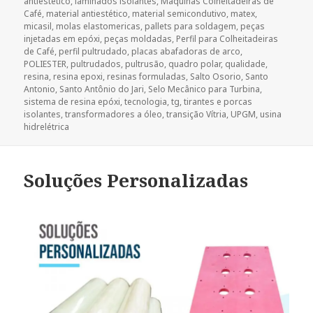
antiestético
,
laminados isolantes
,
Máquinas Colheitadeiras de
Café
,
material antiestético
,
material semicondutivo
,
matex
,
micasil
,
molas elastomericas
,
pallets para soldagem
,
peças
injetadas em epóxi
,
peças moldadas
,
Perfil para Colheitadeiras
de Café
,
perfil pultrudado
,
placas abafadoras de arco
,
POLIESTER
,
pultrudados
,
pultrusão
,
quadro polar
,
qualidade
,
resina
,
resina epoxi
,
resinas formuladas
,
Salto Osorio
,
Santo
Antonio
,
Santo Antônio do Jari
,
Selo Mecânico para Turbina
,
sistema de resina epóxi
,
tecnologia
,
tg
,
tirantes e porcas
isolantes
,
transformadores a óleo
,
transição Vítria
,
UPGM
,
usina
hidrelétrica
Soluções Personalizadas